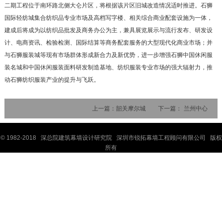
二期工程位于南环路北侧大仑片区，将根据该片区旧城改造情况适时推进。石狮
国际轻纺城集合纺织品专业市场及高档写字楼、相关综合商业配套设施为一体，
建成后将成为以纺织品批发及商务办公为主，兼具展览展示与流行发布、研发设
计、电商资讯、检验检测、国际结算等商务配套服务的大型现代化商业市场；并
与石狮服装城等现有市场群体形成新合力及新优势，进一步增强石狮中国休闲服
装名城和中国休闲服装面料研发制造基地、纺织服装专业市场的强大辐射力，推
动石狮纺织服装产业的提升与飞跃。
上一篇：
韶关摩尔城
下一篇：
兰州中心
© 1982-2018 深
总院
建筑幕墙设计研究院 深圳市锐拓幕墙工程顾问有限公司 版权
所有