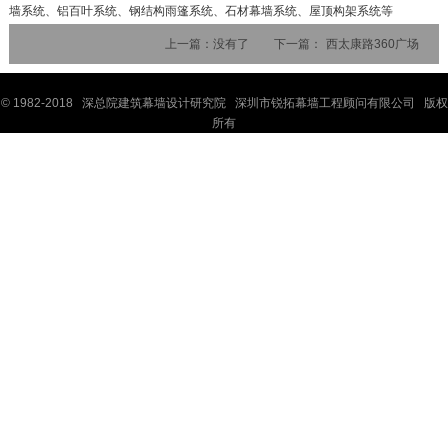
墙系统、铝百叶系统、钢结构雨篷系统、石材幕墙系统、屋顶构架系统等
上一篇：
没有了
下一篇：
西太康路360广场
© 1982-2018 深
总院
建筑幕墙设计研究院 深圳市锐拓幕墙工程顾问有限公司 版权
所有