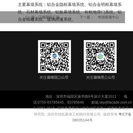
主要幕墙系统：铝合金隐框幕墙系统、铝合金明框幕墙系
统、石材幕墙系统、铝板幕墙系统、有框地弹门系统、铝
上一篇：
江铜国际广场
下一篇：
华润前海中心
合金格栅系统、玻璃雨篷系统。
地址：深圳市福田区振华路8号设计大厦1011
电
话:0755-83785645、83785646
邮箱:sky@facade.com.cn
© 1982-2018 深
圳市建筑设计研究
总院
有限公司
建筑幕墙设计
研究院 深圳市锐拓幕墙工程顾问有限公司 版权所有
粤ICP备
08035144号