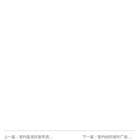
上一篇：
签约盘龙区新草房城中村改造项目
下一篇：
签约灿邦城市广场幕墙设计