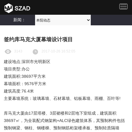
切
换
导
新闻：
航
签约库马克大厦幕墙设计项目
3143
2017-10-26 16:52:05
建设地点:深圳市光明新区
项目类型:办公
建筑面积:38697平方米
幕墙面积：9576平方米
建筑高度:76.4米
主要幕墙系统：玻璃幕墙、石材幕墙、铝板幕墙、雨棚、百叶等!
库马克大厦由17层塔楼、3层裙楼和2层地下室组成，建筑面积
38697㎡，为全装配式钢架构+ALC绿色建筑体系，其预制构件包括
预制钢梁、钢柱、钢楼梯、预制钢筋桁架楼承板、预制轻质隔墙