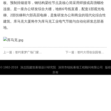
板、预制排烟道等，钢结构梁柱节点及核心筒采用焊接或高强螺栓
连接。是一座办公研发综合大楼，地铁6号线直通，配套1部观光电
梯、2部扶梯和六部高层电梯，是集研发办公和商业的现代化综合性
建筑。库马克大厦将作为库马克工业电气节能与自动化研发总部基
地。
上一篇：
签约童梦广场门窗幕墙深化设计项目
下一篇：
签约大理创业园项目外立面二次深..
© 1982-2018 深
总院
建筑幕墙设计研究院 深圳市锐拓幕墙工程顾问有限公司 版权
所有