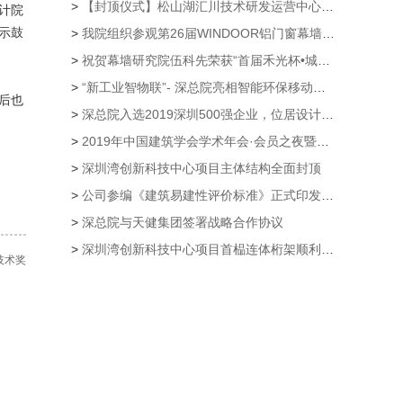
>
【封顶仪式】松山湖汇川技术研发运营中心项目主体结构封顶仪式隆重举行
计院
示鼓
>
我院组织参观第26届WINDOOR铝门窗幕墙新产品博览会
>
祝贺幕墙研究院伍科先荣获“首届禾光杯•城市光环境规划设计大赛”创意奖
>
“新工业智物联”- 深总院亮相智能环保移动公厕第21届高交会
后也
>
深总院入选2019深圳500强企业，位居设计企业第一
>
2019年中国建筑学会学术年会·会员之夜暨颁奖典礼 公司荣获多个奖项
>
深圳湾创新科技中心项目主体结构全面封顶
>
公司参编《建筑易建性评价标准》正式印发实施
>
深总院与天健集团签署战略合作协议
>
深圳湾创新科技中心项目首榀连体桁架顺利提升
技术奖