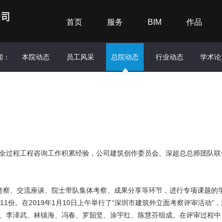
首页
服务
BIM
作品
闻：
本院动态
员工风采
总院动态
行业动态
学术论
全过程工程咨询工作积累经验，公司建筑创作委员会、深超总总师团队联
过预考察、交流座谈、院士带队集体考察、成果分享等环节，进行专项课题的
1份。在2019年1月10日上午举行了“深圳市建筑外立面考察评审活动”
、李泽武、林镇海、冯春、罗韶坚、涂宇红、陈慧芬组成。在评审过程中