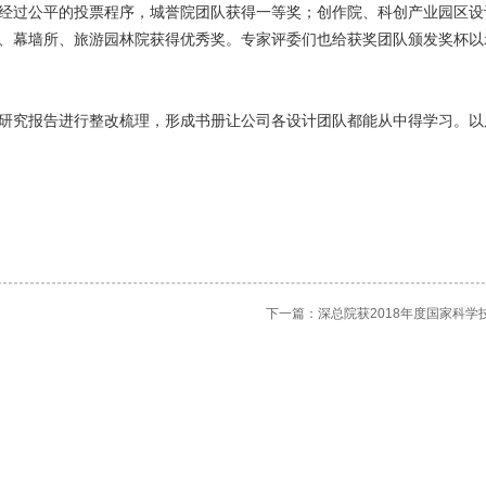
经过公平的投票程序，城誉院团队获得一等奖；创作院、科创产业园区设
、幕墙所、旅游园林院获得优秀奖。专家评委们也给获奖团队颁发奖杯以
研究报告进行整改梳理，形成书册让公司各设计团队都能从中得学习。以
下一篇：
深总院获2018年度国家科学