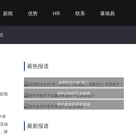
新闻
优势
HR
联系
幕墙易
文
最热报道
由我院主办的“第三
签约济南历下金融商
合组
签约盘龙区新草房城
学术
，活动
最新报道
，评