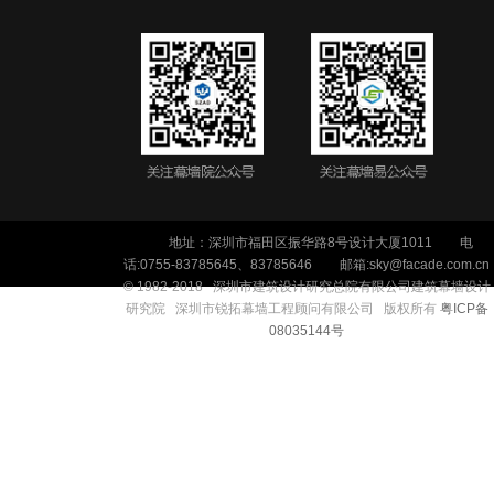
地址：深圳市福田区振华路8号设计大厦1011
电
话:0755-83785645、83785646
邮箱:sky@facade.com.cn
© 1982-2018 深
圳市建筑设计研究
总院
有限公司
建筑幕墙设计
研究院 深圳市锐拓幕墙工程顾问有限公司 版权所有
粤ICP备
08035144号