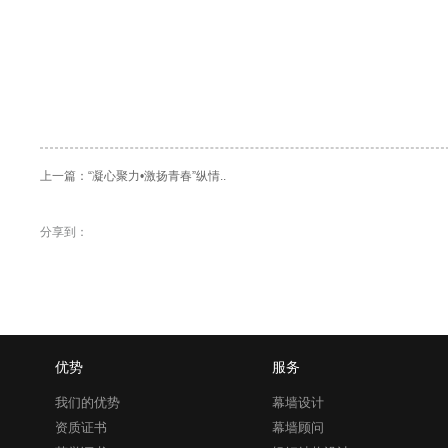
上一篇：
“凝心聚力•激扬青春”纵情..
分享到：
优势
服务
我们的优势
幕墙设计
资质证书
幕墙顾问