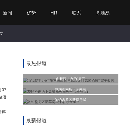
新闻
优势
HR
联系
幕墙易
文
最热报道
由我院主办的“第三
签约济南历下金融商
07
月
游活
签约盘龙区新草房城
身体
最新报道