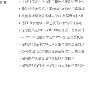
>
【封顶仪式】松山湖汇川技术研发运营中心项目主体结构封顶仪式隆重举行
紧张
>
我院组织参观第26届WINDOOR铝门窗幕墙新产品博览会
>
祝贺幕墙研究院伍科先荣获“首届禾光杯•城市光环境规划设计大赛”创意奖
>
“新工业智物联”- 深总院亮相智能环保移动公厕第21届高交会
>
深总院入选2019深圳500强企业，位居设计企业第一
>
2019年中国建筑学会学术年会·会员之夜暨颁奖典礼 公司荣获多个奖项
>
深圳湾创新科技中心项目主体结构全面封顶
>
公司参编《建筑易建性评价标准》正式印发实施
>
深总院与天健集团签署战略合作协议
>
深圳湾创新科技中心项目首榀连体桁架顺利提升