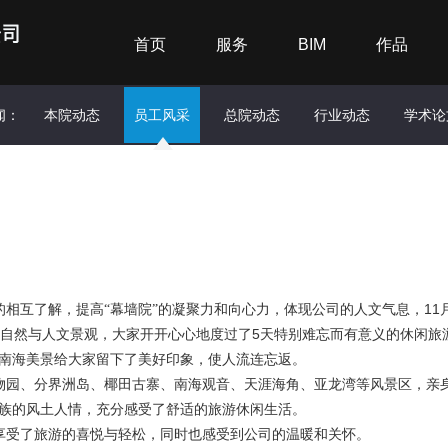
首页
服务
BIM
作品
闻：
本院动态
员工风采
总院动态
行业动态
学术论
11
相互了解，提高“幕墙院”的凝聚力和向心力，体现公司的人文气息，
5
南自然与人文景观，大家开开心心地度过了
天特别难忘而有意义的休闲旅
南海美景给大家留下了美好印象，使人流连忘返。
物园、分界洲岛、椰田古寨、南海观音、天涯海角、亚龙湾等风景区，亲
族的风土人情，充分感受了舒适的旅游休闲生活。
享受了旅游的喜悦与轻松，同时也感受到公司的温暖和关怀。