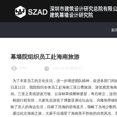
新
幕墙院组织员工赴海南旅游
3503
2017-11-16 09:04:27
为了丰富员工的文化生活，进一步增进团队精神，促进各部门间的
11
日及
日，我院组织全体员工赴海南三亚公费旅游。游览观赏海
动。三亚之美或碧波万顷、云深林翠或椰林婆娑，奇石林立，这些
根据行程安排，大家先后游览了博鳌亚洲论坛会址、兴隆热带植
验了宜人的海边生活，目睹了浩瀚的碧海蓝天，领略了当地少数民
通过此次海南之旅，大家不仅感受了海南美不胜收的自然风光、