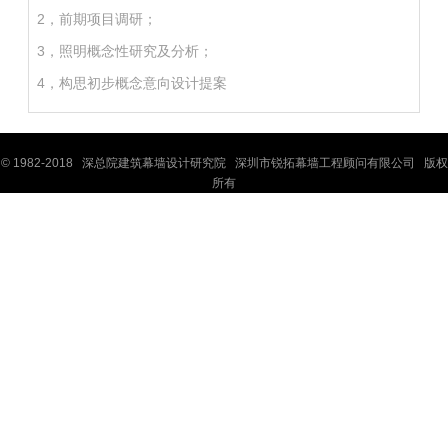
2，前期项目调研；
3，照明概念性研究及分析；
4，构思初步概念意向设计提案
© 1982-2018 深
总院
建筑幕墙设计研究院 深圳市锐拓幕墙工程顾问有限公司 版权
所有